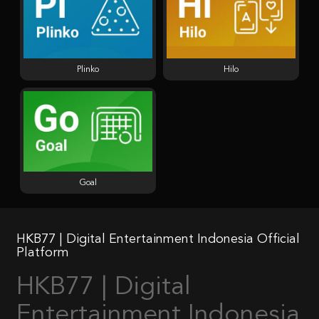
Plinko
Hilo
Goal
HKB77 | Digital Entertainment Indonesia Official
Platform
HKB77 | Digital
Entertainment Indonesia