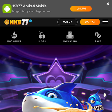
×
HKB77 Aplikasi Mobile
UNDUH
Jangan tampilkan lagi hari ini
MASUK
DAFTAR
HOT GAMES
SLOTS
LIVE CASINO
RACE