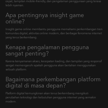
cepat, tampilan mobile-friendly, dan pengalaman penggunaan yang terasa
lebih nyaman.
Apa pentingnya insight game
online?
Insight game online membantu pengguna memahami perkembangan tren
komunitas digital, aktivitas online modern, dan berbagai fenomena internet
yang terus berkembang.
Kenapa pengalaman pengguna
sangat penting?
Karena kenyamanan akses, kecepatan loading, dan tampilan yang responsif
sangat memengaruhi apakah pengguna akan bertahan menggunakan
sebuah platform.
Bagaimana perkembangan platform
digital di masa depan?
Platform digital kemungkinan akan terus berkembang mengikuti
perubahan teknologi dan kebutuhan pengguna internet yang semakin
modern.