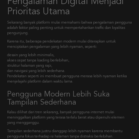
Pengalaman Digital Menjadi
Prioritas Utama
Sekarang banyak platform mulai memahami bahwa pengalaman pengguna
adalah faktor paling penting untuk mempertahankan traffic dan loyalitas
pengunjung.
Karena itu, beberapa pendekatan modern mulai diterapkan untuk
menciptakan pengalaman yang lebih nyaman, seperti:
desain yang lebih minimalis,
akses cepat tanpa loading berlebihan,
struktur halaman yang rapi,
dan navigasi yang lebih sederhana.
Pendekatan seperti ini membuat pengguna merasa lebih nyaman ketika
menjelajahi platform dalam waktu lama.
Pengguna Modern Lebih Suka
Tampilan Sederhana
Kalau dilihat dari tren sekarang, banyak pengguna internet mulai
meninggalkan platform yang terasa terlalu berat atau dipenuhi elemen
yang mengganggu.
Tampilan sederhana justru dianggap lebih nyaman karena membantu
pengguna fokus terhadap isi halaman tanpa distraksi berlebihan.