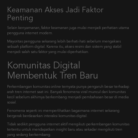
Keamanan Akses Jadi Faktor
Penting
Selain kenyamanan, faktor keamanan juga mulai menjadi perhatian utama
pengguna internet modern.
Mayoritas pengguna sekarang lebih berhati-hati sebelum mengakses
sebuah platform digital. Karena itu, akses resmi dan sistem yang stabil
menjadi salah satu faktor yang mulai diperhatikan.
Komunitas Digital
Membentuk Tren Baru
Perkembangan komunitas online ternyata punya pengaruh besar terhadap
arah tren internet saat ini. Banyak fenomena viral muncul dari komunitas
kecil sebelum akhirnya berkembang menjadi pembahasan besar di media
sosial.
Fenomena seperti ini memperlihatkan bagaimana internet sekarang
bergerak berdasarkan interaksi komunitas digital.
Tidak sedikit pengguna internet aktif mengikuti perkembangan komunitas
tertentu untuk mendapatkan insight baru atau sekadar mengikuti tren
yang sedang berkembang.