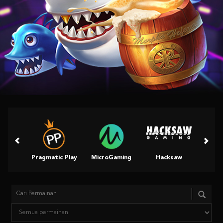
Pragmatic Play
MicroGaming
Hacksaw
King