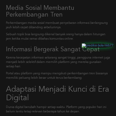
Media Sosial Membantu
Perkembangan Tren
Perkembangan media sosial membuat penyebaran informasi berlangsung
jauh lebih cepat dibanding sebelumnya.
Sebuah topik bisa langsung dikenal banyak orang hanya dalam hitungan
jam ketika mulai ramai dibahas komunitas online.
Informasi Bergerak Sangat Cepat
Karena kecepatan informasi sekarang sangat tinggi, pengguna internet juga
menjadi lebih selektif dalam memilih platform yang mereka gunakan
setiap hari.
Portal atau platform yang mampu mengikuti perkembangan tren biasanya
memiliki peluang lebih besar untuk terus berkembang.
Adaptasi Menjadi Kunci di Era
Digital
Dunia digital berubah hampir setiap waktu. Platform yang populer hari ini
belum tentu tetap relevan beberapa tahun ke depan.