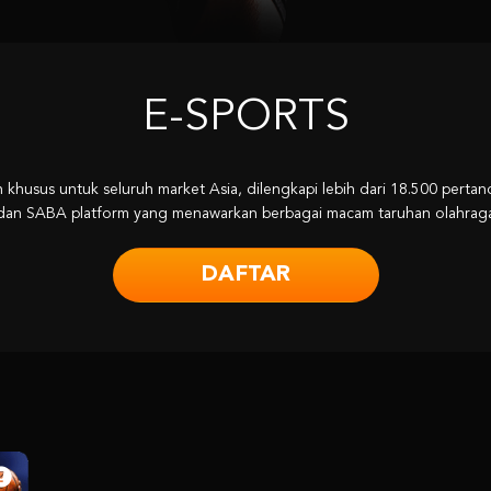
E-SPORTS
an khusus untuk seluruh market Asia, dilengkapi lebih dari 18.500 perta
an SABA platform yang menawarkan berbagai macam taruhan olahraga sep
DAFTAR