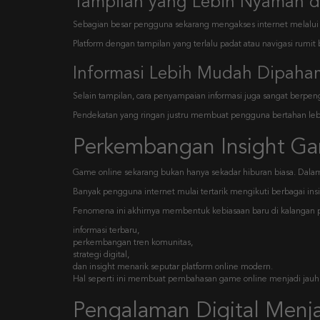
Tampilan yang Lebih Nyaman d
Sebagian besar pengguna sekarang mengakses internet melalui per
Platform dengan tampilan yang terlalu padat atau navigasi rum
Informasi Lebih Mudah Dipaha
Selain tampilan, cara penyampaian informasi juga sangat berpeng
Pendekatan yang ringan justru membuat pengguna bertahan le
Perkembangan Insight Gam
Game online sekarang bukan hanya sekadar hiburan biasa. Dala
Banyak pengguna internet mulai tertarik mengikuti berbagai ins
Fenomena ini akhirnya membentuk kebiasaan baru di kalangan pe
informasi terbaru,
perkembangan tren komunitas,
strategi digital,
dan insight menarik seputar platform online modern.
Hal seperti ini membuat pembahasan game online menjadi jauh 
Pengalaman Digital Menja