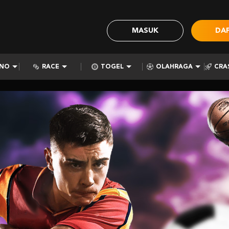
MASUK
DA
INO
RACE
TOGEL
OLAHRAGA
CRA