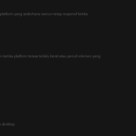
platform yang sederhana namun tetap responsif ketika
ketika platform terasa terlalu berat atau penuh elemen yang
n desktop.