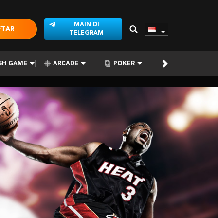
MAIN DI
FTAR
TELEGRAM
SH GAME
ARCADE
POKER
E-SPORTS