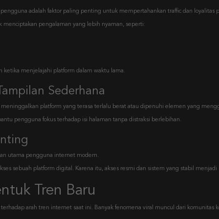
gguna adalah faktor paling penting untuk mempertahankan traffic dan loyalitas 
k menciptakan pengalaman yang lebih nyaman, seperti:
ketika menjelajahi platform dalam waktu lama.
Tampilan Sederhana
ai meninggalkan platform yang terasa terlalu berat atau dipenuhi elemen yang men
tu pengguna fokus terhadap isi halaman tanpa distraksi berlebihan.
nting
tian utama pengguna internet modern.
s sebuah platform digital. Karena itu, akses resmi dan sistem yang stabil menjadi s
ntuk Tren Baru
erhadap arah tren internet saat ini. Banyak fenomena viral muncul dari komunita