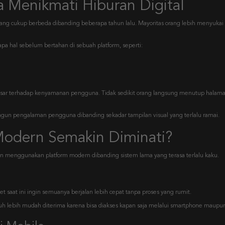
 Menikmati Hiburan Digital
ng cukup berbeda dibanding beberapa tahun lalu. Mayoritas orang lebih menyukai 
 hal sebelum bertahan di sebuah platform, seperti:
esar terhadap kenyamanan pengguna. Tidak sedikit orang langsung menutup halaman 
angun pengalaman pengguna dibanding sekadar tampilan visual yang terlalu ramai.
Modern Semakin Diminati?
n menggunakan platform modern dibanding sistem lama yang terasa terlalu kaku.
net saat ini ingin semuanya berjalan lebih cepat tanpa proses yang rumit.
jauh lebih mudah diterima karena bisa diakses kapan saja melalui smartphone maupu