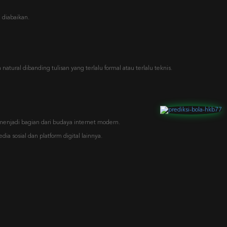
 diabaikan.
ural dibanding tulisan yang terlalu formal atau terlalu teknis.
enjadi bagian dari budaya internet modern.
 sosial dan platform digital lainnya.