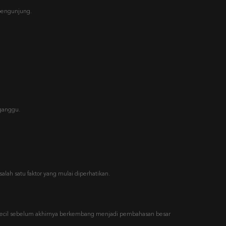
pengunjung.
gganggu.
alah satu faktor yang mulai diperhatikan.
s kecil sebelum akhirnya berkembang menjadi pembahasan besar