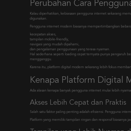
Perubahan Cara Pengguna
Kalau diperhatikan, kebiasaan pengguna internet sekarang mema
digunakan.
Pengguna internet modern biasanya mempertimbangkan beberapa
kecepatan akses,
tampilan mobile-friendly,
navigasi yang mudah dipahami,
dan pengalaman penggunaan yang terasa nyaman.
Hal sederhana seperti loading cepat ternyata punya pengaruh b
mengganggu.
Karena itu, platform digital modern sekarang lebih fokus memb
Kenapa Platform Digital 
Ada alasan kenapa banyak pengguna internet mulai lebih nyama
Akses Lebih Cepat dan Praktis
Salah satu faktor paling penting adalah efisiensi. Pengguna inter
Platform yang memiliki tampilan ringan dan responsif biasanya 