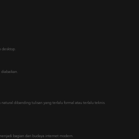
n desktop.
 diabaikan.
ural dibanding tulisan yang terlalu formal atau terlalu teknis.
enjadi bagian dari budaya internet modern.