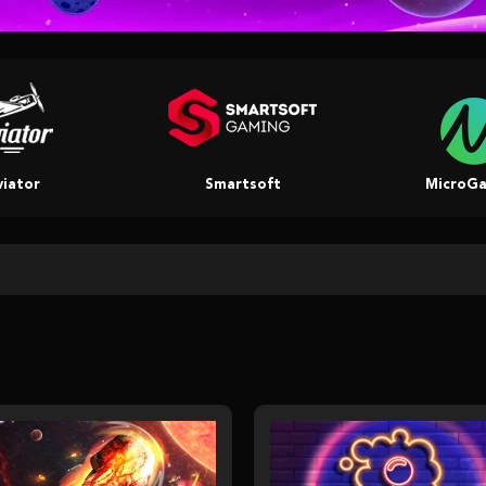
viator
Smartsoft
MicroG