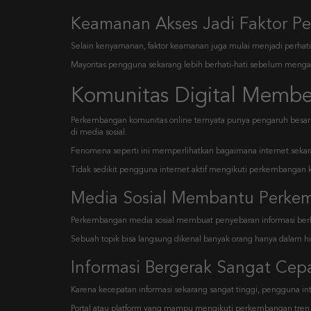
Keamanan Akses Jadi Faktor Pe
Selain kenyamanan, faktor keamanan juga mulai menjadi perha
Mayoritas pengguna sekarang lebih berhati-hati sebelum mengakse
Komunitas Digital Membe
Perkembangan komunitas online ternyata punya pengaruh besar t
di media sosial.
Fenomena seperti ini memperlihatkan bagaimana internet sekaran
Tidak sedikit pengguna internet aktif mengikuti perkembangan
Media Sosial Membantu Perke
Perkembangan media sosial membuat penyebaran informasi berl
Sebuah topik bisa langsung dikenal banyak orang hanya dalam hi
Informasi Bergerak Sangat Cep
Karena kecepatan informasi sekarang sangat tinggi, pengguna int
Portal atau platform yang mampu mengikuti perkembangan tren 