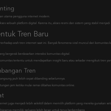
nting
tian utama pengguna internet modern.
s sebuah platform digital. Karena itu, akses resmi dan sistem yang stabil menjadi s
ntuk Tren Baru
erhadap arah tren internet saat ini. Banyak fenomena viral muncul dari komunita
g bergerak berdasarkan interaksi komunitas digital.
 komunitas tertentu untuk mendapatkan insight baru atau sekadar mengikuti tren 
mbangan Tren
angsung jauh lebih cepat dibanding sebelumnya.
tungan jam ketika mulai ramai dibahas komunitas online.
at
ernet juga menjadi lebih selektif dalam memilih platform yang mereka gunakan seti
biasanya memiliki peluang lebih besar untuk terus berkembang.