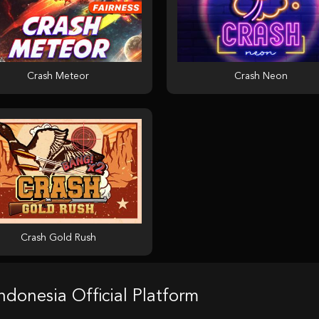
Crash Meteor
Crash Neon
Crash Gold Rush
ndonesia Official Platform