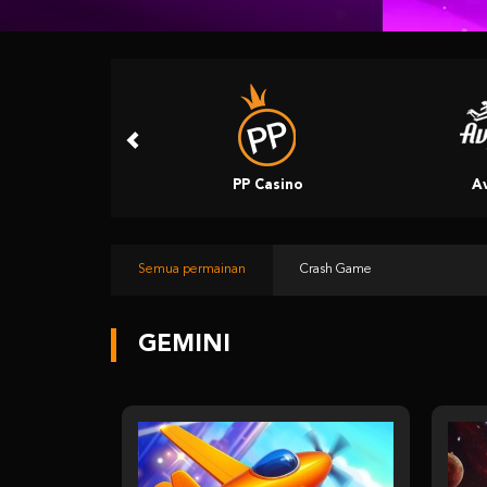
PP Casino
A
Semua permainan
Crash Game
GEMINI