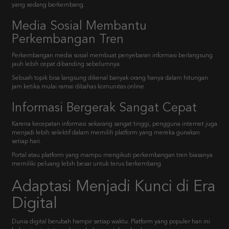
yang sedang berkembang.
Media Sosial Membantu
Perkembangan Tren
Perkembangan media sosial membuat penyebaran informasi berlangsung
jauh lebih cepat dibanding sebelumnya.
Sebuah topik bisa langsung dikenal banyak orang hanya dalam hitungan
jam ketika mulai ramai dibahas komunitas online.
Informasi Bergerak Sangat Cepat
Karena kecepatan informasi sekarang sangat tinggi, pengguna internet juga
menjadi lebih selektif dalam memilih platform yang mereka gunakan
setiap hari.
Portal atau platform yang mampu mengikuti perkembangan tren biasanya
memiliki peluang lebih besar untuk terus berkembang.
Adaptasi Menjadi Kunci di Era
Digital
Dunia digital berubah hampir setiap waktu. Platform yang populer hari ini