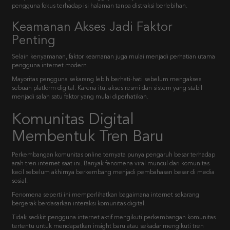
pengguna fokus terhadap isi halaman tanpa distraksi berlebihan.
Keamanan Akses Jadi Faktor
Penting
Selain kenyamanan, faktor keamanan juga mulai menjadi perhatian utama
pengguna internet modern.
Mayoritas pengguna sekarang lebih berhati-hati sebelum mengakses
sebuah platform digital. Karena itu, akses resmi dan sistem yang stabil
menjadi salah satu faktor yang mulai diperhatikan.
Komunitas Digital
Membentuk Tren Baru
Perkembangan komunitas online ternyata punya pengaruh besar terhadap
arah tren internet saat ini. Banyak fenomena viral muncul dari komunitas
kecil sebelum akhirnya berkembang menjadi pembahasan besar di media
sosial.
Fenomena seperti ini memperlihatkan bagaimana internet sekarang
bergerak berdasarkan interaksi komunitas digital.
Tidak sedikit pengguna internet aktif mengikuti perkembangan komunitas
tertentu untuk mendapatkan insight baru atau sekadar mengikuti tren