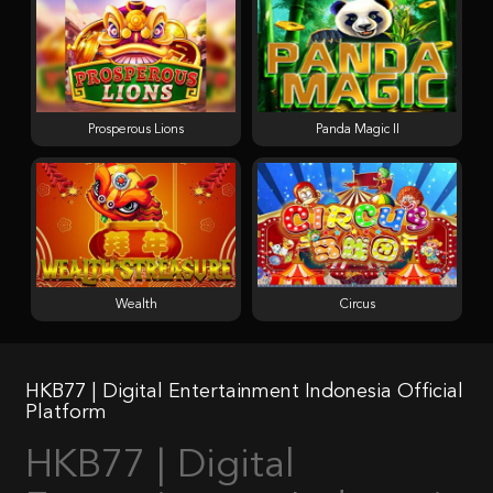
Prosperous Lions
Panda Magic II
Wealth
Circus
HKB77 | Digital Entertainment Indonesia Official
Platform
HKB77 | Digital