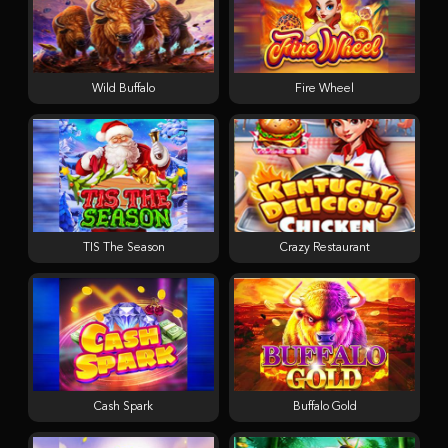
Wild Buffalo
Fire Wheel
TIS The Season
Crazy Restaurant
Cash Spark
Buffalo Gold