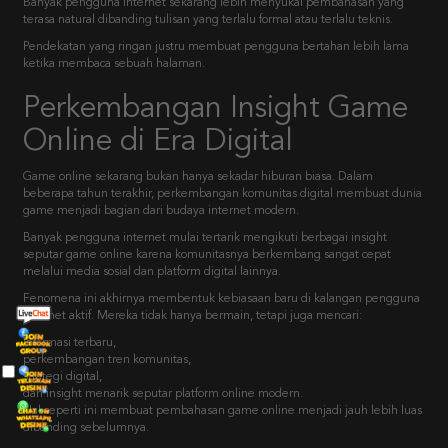
Banyak pengguna internet sekarang lebih menyukai pembahasan yang
terasa natural dibanding tulisan yang terlalu formal atau terlalu teknis.
Pendekatan yang ringan justru membuat pengguna bertahan lebih lama
ketika membaca sebuah halaman.
Perkembangan Insight Game
Online di Era Digital
Game online sekarang bukan hanya sekadar hiburan biasa. Dalam
beberapa tahun terakhir, perkembangan komunitas digital membuat dunia
game menjadi bagian dari budaya internet modern.
Banyak pengguna internet mulai tertarik mengikuti berbagai insight
seputar game online karena komunitasnya berkembang sangat cepat
melalui media sosial dan platform digital lainnya.
Fenomena ini akhirnya membentuk kebiasaan baru di kalangan pengguna
internet aktif. Mereka tidak hanya bermain, tetapi juga mencari:
informasi terbaru,
perkembangan tren komunitas,
strategi digital,
dan insight menarik seputar platform online modern.
Hal seperti ini membuat pembahasan game online menjadi jauh lebih luas
dibanding sebelumnya.