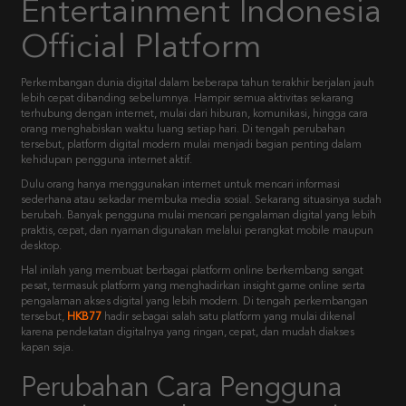
Entertainment Indonesia
Official Platform
Perkembangan dunia digital dalam beberapa tahun terakhir berjalan jauh
lebih cepat dibanding sebelumnya. Hampir semua aktivitas sekarang
terhubung dengan internet, mulai dari hiburan, komunikasi, hingga cara
orang menghabiskan waktu luang setiap hari. Di tengah perubahan
tersebut, platform digital modern mulai menjadi bagian penting dalam
kehidupan pengguna internet aktif.
Dulu orang hanya menggunakan internet untuk mencari informasi
sederhana atau sekadar membuka media sosial. Sekarang situasinya sudah
berubah. Banyak pengguna mulai mencari pengalaman digital yang lebih
praktis, cepat, dan nyaman digunakan melalui perangkat mobile maupun
desktop.
Hal inilah yang membuat berbagai platform online berkembang sangat
pesat, termasuk platform yang menghadirkan insight game online serta
pengalaman akses digital yang lebih modern. Di tengah perkembangan
tersebut,
HKB77
hadir sebagai salah satu platform yang mulai dikenal
karena pendekatan digitalnya yang ringan, cepat, dan mudah diakses
kapan saja.
Perubahan Cara Pengguna