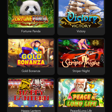
Fortune Panda
Victory
Gold Bonanza
Striper Night
Happy Lantern
Peace&Long Life