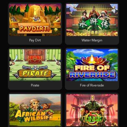
Pay Dirt
Water Margin
Pirate
Fire of Riverside