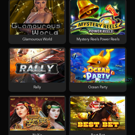
Glamourous World
Mystery Reels Power Reels
Rally
Ocean Party